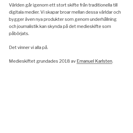
Världen går igenom ett stort skifte från traditionella till
digitala medier. Vi skapar broar mellan dessa världar och
bygger även nya produkter som genom underhållning
och journalistik kan skynda på det medieskifte som
påbörjats.
Det vinner vi alla på.
Medieskiftet grundades 2018 av
Emanuel Karlsten
.
Medieskiftet arbetar med några av Sveriges största
podcast, till exempel Skäringer & Mannheimer, men har
också varit med vid starten av både Helt ärligt med
Sebastian Stakset, liksom Jonas Gardell och Mark
Levengoods podd Mark och Jonas. Vi gör produktioner
och skapar koncept för företag och organisationer över
hela Sverige.
Vill du veta mer? Mejla oss och berätta hur vi kan hjälpa